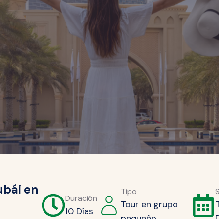
ubái en
Tipo
S
Duración
Tour en grupo
10 Días
pequeño