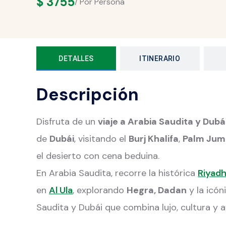
$
3755
/ Por Persona
DETALLES
ITINERARIO
Descripción
Disfruta de un
viaje a Arabia Saudita y Dubá
de
Dubái
, visitando el
Burj Khalifa
,
Palm Jum
el desierto con cena beduina.
En Arabia Saudita, recorre la histórica
Riyad
en
Al Ula
, explorando
Hegra, Dadan
y la icón
Saudita y Dubái que combina lujo, cultura y 