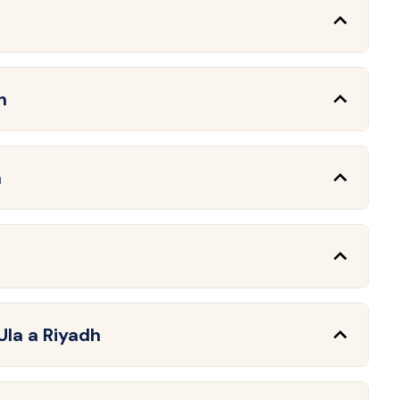
h
a
Ula a Riyadh