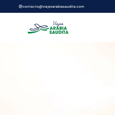
contacto@viajesarabiasaudita.com
Descubre Los 7 mej